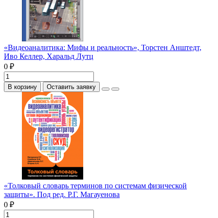
«Видеоаналитика: Мифы и реальность», Торстен Анштедт,
Иво Келлер, Харальд Лутц
0 ₽
В корзину
Оставить заявку
«Толковый словарь терминов по системам физической
защиты». Под ред. Р.Г. Магауенова
0 ₽