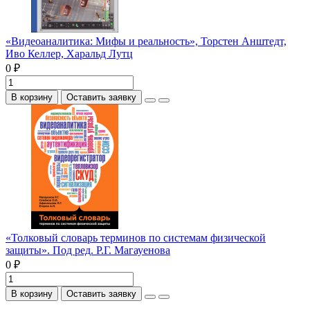
«Видеоаналитика: Мифы и реальность», Торстен Анштедт,
Иво Келлер, Харальд Лутц
0 ₽
В корзину
Оставить заявку
«Толковый словарь терминов по системам физической
защиты». Под ред. Р.Г. Магауенова
0 ₽
В корзину
Оставить заявку