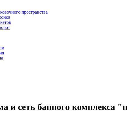
рковочного пространства
фонов
икетов
ворот
ем
ия
па
ма и сеть банного комплекса "