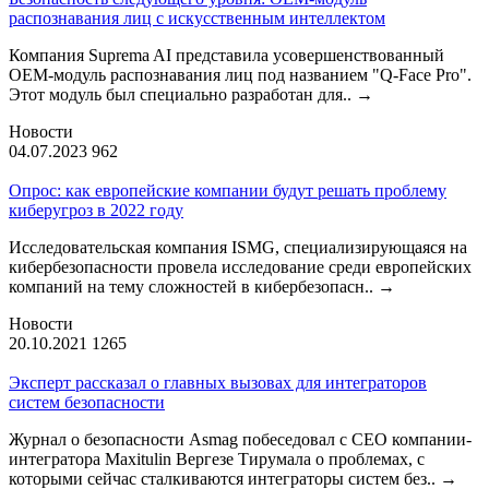
распознавания лиц с искусственным интеллектом
Компания Suprema AI представила усовершенствованный
OEM-модуль распознавания лиц под названием "Q-Face Pro".
Этот модуль был специально разработан для..
→
Новости
04.07.2023
962
Опрос: как европейские компании будут решать проблему
киберугроз в 2022 году
Исследовательская компания ISMG, специализирующаяся на
кибербезопасности провела исследование среди европейских
компаний на тему сложностей в кибербезопасн..
→
Новости
20.10.2021
1265
Эксперт рассказал о главных вызовах для интеграторов
систем безопасности
Журнал о безопасности Asmag побеседовал с CEO компании-
интегратора Maxitulin Вергезе Тирумала о проблемах, с
которыми сейчас сталкиваются интеграторы систем без..
→