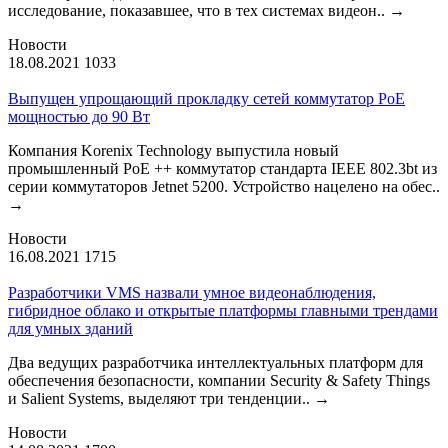
исследование, показавшее, что в тех системах видеон..
→
Новости
18.08.2021
1033
Выпущен упрощающий прокладку сетей коммутатор PoE
мощностью до 90 Вт
Компания Korenix Technology выпустила новый
промышленный PoE ++ коммутатор стандарта IEEE 802.3bt из
серии коммутаторов Jetnet 5200. Устройство нацелено на обес..
→
Новости
16.08.2021
1715
Разработчики VMS назвали умное видеонаблюдения,
гибридное облако и открытые платформы главными трендами
для умных зданий
Два ведущих разработчика интеллектуальных платформ для
обеспечения безопасности, компании Security & Safety Things
и Salient Systems, выделяют три тенденции..
→
Новости