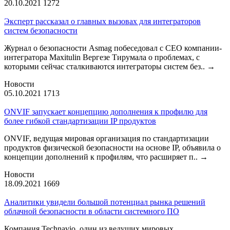
20.10.2021
1272
Эксперт рассказал о главных вызовах для интеграторов
систем безопасности
Журнал о безопасности Asmag побеседовал с CEO компании-
интегратора Maxitulin Вергезе Тирумала о проблемах, с
которыми сейчас сталкиваются интеграторы систем без..
→
Новости
05.10.2021
1713
ONVIF запускает концепцию дополнения к профилю для
более гибкой стандартизации IP продуктов
ONVIF, ведущая мировая организация по стандартизации
продуктов физической безопасности на основе IP, объявила о
концепции дополнений к профилям, что расширяет п..
→
Новости
18.09.2021
1669
Аналитики увидели большой потенциал рынка решений
облачной безопасности в области системного ПО
Компания Technavio, один из ведущих мировых