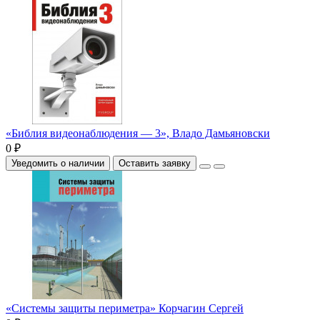
«Библия видеонаблюдения — 3», Владо Дамьяновски
0 ₽
Уведомить о наличии
Оставить заявку
«Системы защиты периметра» Корчагин Сергей