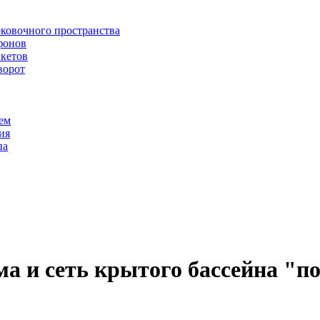
рковочного пространства
фонов
икетов
ворот
ем
ия
па
ма и сеть крытого бассейна "п