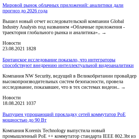
Мировой рынок облачных приложений: аналитики дали
прогноз до 2026 года
Вышел новый отчет исследовательской компании Global
Industry Analysts под названием «Облачные приложения -
траектория глобального рынка и аналитика»..
→
Новости
23.08.2021
1828
Британское исследование показало, что интеграторы
способствуют внедрению интеллектуальной видеоаналитики
Компания NW Security, ведущий в Великобритании провайдер
высокопроизводительных систем безопасности, провела
исследование, показавшее, что в тех системах видеон..
→
Новости
18.08.2021
1037
Выпущен упрощающий прокладку сетей коммутатор PoE
мощностью до 90 Вт
Компания Korenix Technology выпустила новый
промышленный PoE ++ коммутатор стандарта IEEE 802.3bt из