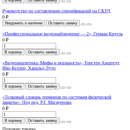
В корзину
Оставить заявку
Руководство по составлению спецификаций на СКУД
0 ₽
Уведомить о наличии
Оставить заявку
«Профессиональное видеонаблюдение — 2», Герман Кругль
0 ₽
В корзину
Оставить заявку
«Видеоаналитика: Мифы и реальность», Торстен Анштедт,
Иво Келлер, Харальд Лутц
0 ₽
В корзину
Оставить заявку
«Толковый словарь терминов по системам физической
защиты». Под ред. Р.Г. Магауенова
0 ₽
В корзину
Оставить заявку
Похожие товары