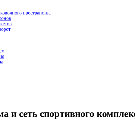
рковочного пространства
фонов
икетов
ворот
ем
ия
па
а и сеть спортивного комплек