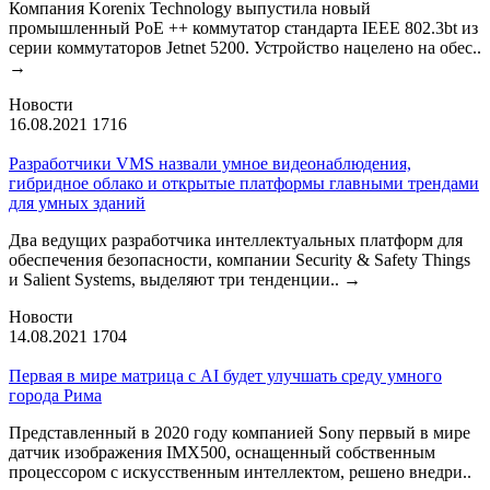
Компания Korenix Technology выпустила новый
промышленный PoE ++ коммутатор стандарта IEEE 802.3bt из
серии коммутаторов Jetnet 5200. Устройство нацелено на обес..
→
Новости
16.08.2021
1716
Разработчики VMS назвали умное видеонаблюдения,
гибридное облако и открытые платформы главными трендами
для умных зданий
Два ведущих разработчика интеллектуальных платформ для
обеспечения безопасности, компании Security & Safety Things
и Salient Systems, выделяют три тенденции..
→
Новости
14.08.2021
1704
Первая в мире матрица с AI будет улучшать среду умного
города Рима
Представленный в 2020 году компанией Sony первый в мире
датчик изображения IMX500, оснащенный собственным
процессором с искусственным интеллектом, решено внедри..