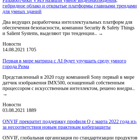
Разработчики VMS назвали умное видеонаблюдения,
гибридное облако и открытые платформы главными трендами
для умных зданий
Два ведущих разработчика интеллектуальных платформ для
обеспечения безопасности, компании Security & Safety Things
и Salient Systems, выделяют три тенденции..
→
Новости
14.08.2021
1705
Первая в мире матрица с AI будет улучшать среду умного
города Рима
Представленный в 2020 году компанией Sony первый в мире
датчик изображения IMX500, оснащенный собственным
процессором с искусственным интеллектом, решено внедри..
→
Новости
03.08.2021
1889
ONVIF прекратит поддержку профиля Q с марта 2022 года из-
за несоответствия новым практикам киберзащиты
ONVIF, глобальная организация по стандартизации продуктов