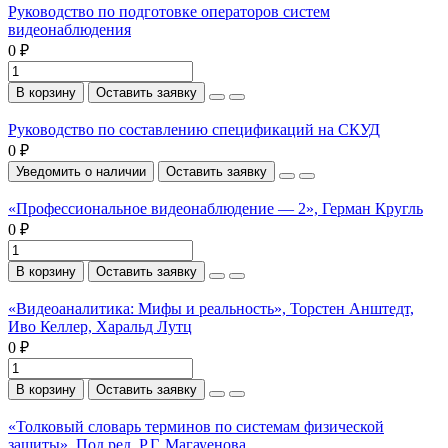
Руководство по подготовке операторов систем
видеонаблюдения
0 ₽
В корзину
Оставить заявку
Руководство по составлению спецификаций на СКУД
0 ₽
Уведомить о наличии
Оставить заявку
«Профессиональное видеонаблюдение — 2», Герман Кругль
0 ₽
В корзину
Оставить заявку
«Видеоаналитика: Мифы и реальность», Торстен Анштедт,
Иво Келлер, Харальд Лутц
0 ₽
В корзину
Оставить заявку
«Толковый словарь терминов по системам физической
защиты». Под ред. Р.Г. Магауенова