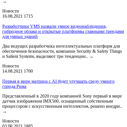
→
Новости
16.08.2021
1715
Разработчики VMS назвали умное видеонаблюдения,
гибридное облако и открытые платформы главными трендами
для умных зданий
Два ведущих разработчика интеллектуальных платформ для
обеспечения безопасности, компании Security & Safety Things
и Salient Systems, выделяют три тенденции..
→
Новости
14.08.2021
1700
Первая в мире матрица с AI будет улучшать среду умного
города Рима
Представленный в 2020 году компанией Sony первый в мире
датчик изображения IMX500, оснащенный собственным
процессором с искусственным интеллектом, решено внедри..
→
Новости
03.08.2021
1885