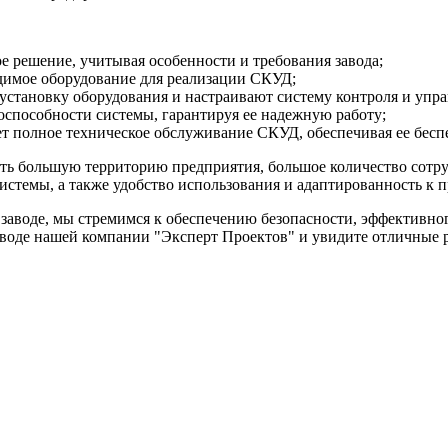
 решение, учитывая особенности и требования завода;
одимое оборудование для реализации СКУД;
становку оборудования и настраивают систему контроля и упра
оспособности системы, гарантируя ее надежную работу;
т полное техническое обслуживание СКУД, обеспечивая ее бесп
ь большую территорию предприятия, большое количество сотруд
истемы, а также удобство использования и адаптированность к 
м заводе, мы стремимся к обеспечению безопасности, эффектив
аводе нашей компании "Эксперт Проектов" и увидите отличные р