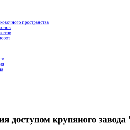
рковочного пространства
фонов
икетов
ворот
ем
ия
па
ия доступом крупяного завода