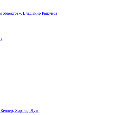
ты объектов», Владимир Рыкунов
ия
 Келлер, Харальд Лутц