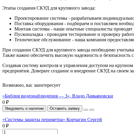
Этапы создания СКУД для крупяного завода:
Проектирование системы - разрабатываем индивидуальное
Поставка оборудования - подбираем и поставляем необх
Монтаж системы - наши опытные специалисты проводят у
Пусконаладка - проводим тестирование и проверку работ
Техническое обслуживание - наша компания предоставляе
При создании СКУД для крупяного завода необходимо учитыват
Также важно обеспечить высокую надежность и безопасность с
Создавая систему контроля и управления доступом на крупно
предприятия. Доверьте создание и внедрение СКУД на своем з
Возможно, вас заинтересует
«Библия видеонаблюдения — 3», Владо Дамьяновски
0 ₽
Уведомить о наличии
Оставить заявку
«Системы защиты периметра» Корчагин Сергей
0 ₽