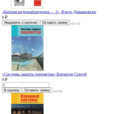
«Библия видеонаблюдения — 3», Владо Дамьяновски
0 ₽
Уведомить о наличии
Оставить заявку
«Системы защиты периметра» Корчагин Сергей
0 ₽
В корзину
Оставить заявку