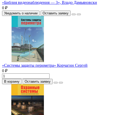
«Библия видеонаблюдения — 3», Владо Дамьяновски
0 ₽
Уведомить о наличии
Оставить заявку
«Системы защиты периметра» Корчагин Сергей
0 ₽
В корзину
Оставить заявку