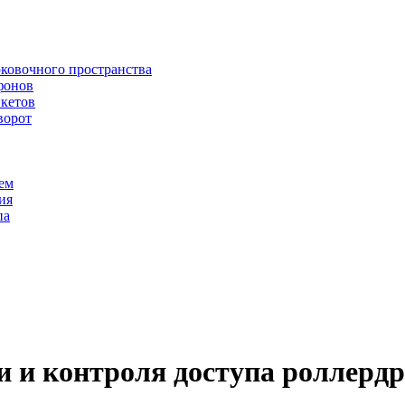
рковочного пространства
фонов
икетов
ворот
ем
ия
па
и и контроля доступа роллерд