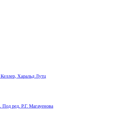
 Келлер, Харальд Лутц
Под ред. Р.Г. Магауенова