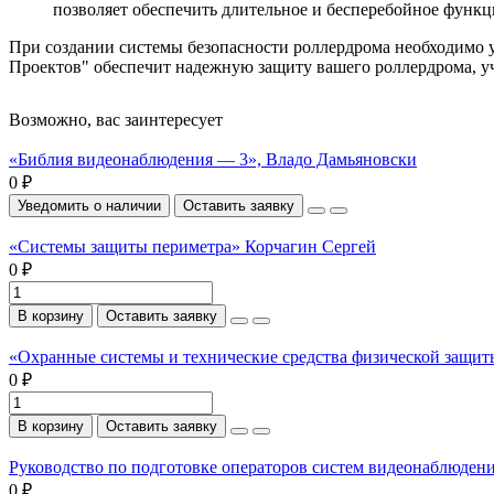
позволяет обеспечить длительное и бесперебойное функ
При создании системы безопасности роллердрома необходимо у
Проектов" обеспечит надежную защиту вашего роллердрома, уч
Возможно, вас заинтересует
«Библия видеонаблюдения — 3», Владо Дамьяновски
0 ₽
Уведомить о наличии
Оставить заявку
«Системы защиты периметра» Корчагин Сергей
0 ₽
В корзину
Оставить заявку
«Охранные системы и технические средства физической защи
0 ₽
В корзину
Оставить заявку
Руководство по подготовке операторов систем видеонаблюден
0 ₽