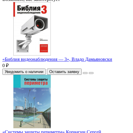
«Библия видеонаблюдения — 3», Владо Дамьяновски
0 ₽
Уведомить о наличии
Оставить заявку
«Системы защиты периметра» Корчагин Сергей