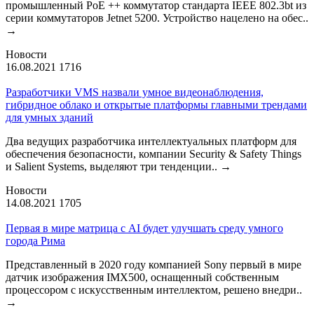
промышленный PoE ++ коммутатор стандарта IEEE 802.3bt из
серии коммутаторов Jetnet 5200. Устройство нацелено на обес..
→
Новости
16.08.2021
1716
Разработчики VMS назвали умное видеонаблюдения,
гибридное облако и открытые платформы главными трендами
для умных зданий
Два ведущих разработчика интеллектуальных платформ для
обеспечения безопасности, компании Security & Safety Things
и Salient Systems, выделяют три тенденции..
→
Новости
14.08.2021
1705
Первая в мире матрица с AI будет улучшать среду умного
города Рима
Представленный в 2020 году компанией Sony первый в мире
датчик изображения IMX500, оснащенный собственным
процессором с искусственным интеллектом, решено внедри..
→