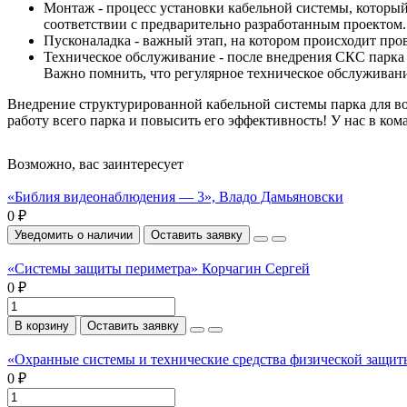
Монтаж - процесс установки кабельной системы, которы
соответствии с предварительно разработанным проектом.
Пусконаладка - важный этап, на котором происходит про
Техническое обслуживание - после внедрения СКС парка
Важно помнить, что регулярное техническое обслуживан
Внедрение структурированной кабельной системы парка для во
работу всего парка и повысить его эффективность! У нас в ком
Возможно, вас заинтересует
«Библия видеонаблюдения — 3», Владо Дамьяновски
0 ₽
Уведомить о наличии
Оставить заявку
«Системы защиты периметра» Корчагин Сергей
0 ₽
В корзину
Оставить заявку
«Охранные системы и технические средства физической защи
0 ₽