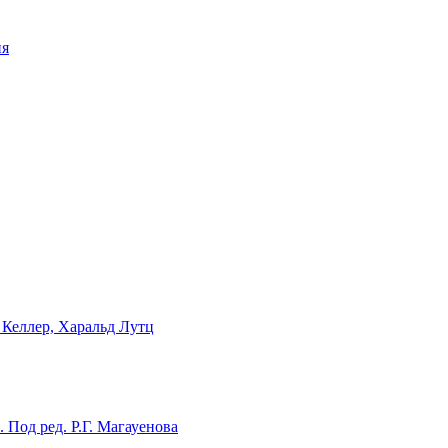
ия
 Келлер, Харальд Лутц
Под ред. Р.Г. Магауенова