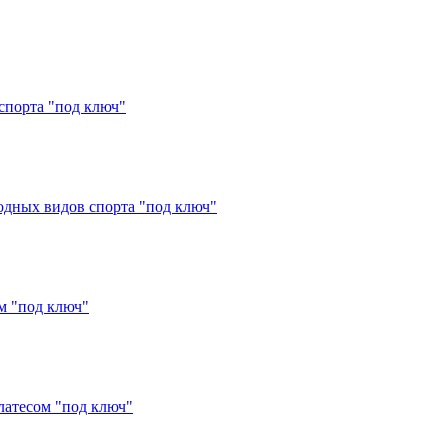
 спорта "под ключ"
водных видов спорта "под ключ"
м "под ключ"
латесом "под ключ"