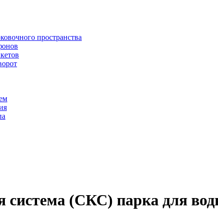
рковочного пространства
фонов
икетов
ворот
ем
ия
па
 система (СКС) парка для вод