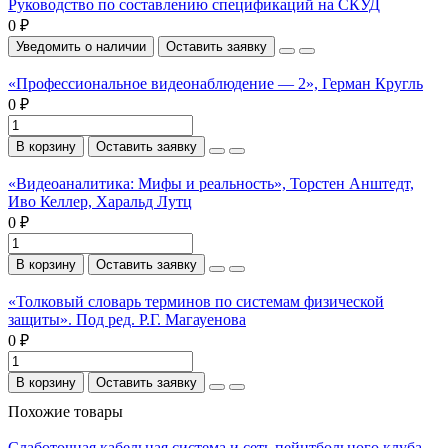
Руководство по составлению спецификаций на СКУД
0 ₽
Уведомить о наличии
Оставить заявку
«Профессиональное видеонаблюдение — 2», Герман Кругль
0 ₽
В корзину
Оставить заявку
«Видеоаналитика: Мифы и реальность», Торстен Анштедт,
Иво Келлер, Харальд Лутц
0 ₽
В корзину
Оставить заявку
«Толковый словарь терминов по системам физической
защиты». Под ред. Р.Г. Магауенова
0 ₽
В корзину
Оставить заявку
Похожие товары
Слаботочная кабельная система и сеть пейнтбольного клуба