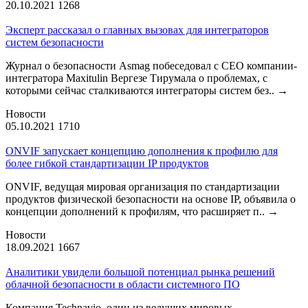
20.10.2021
1268
Эксперт рассказал о главных вызовах для интеграторов
систем безопасности
Журнал о безопасности Asmag побеседовал с CEO компании-
интегратора Maxitulin Вергезе Тирумала о проблемах, с
которыми сейчас сталкиваются интеграторы систем без..
→
Новости
05.10.2021
1710
ONVIF запускает концепцию дополнения к профилю для
более гибкой стандартизации IP продуктов
ONVIF, ведущая мировая организация по стандартизации
продуктов физической безопасности на основе IP, объявила о
концепции дополнений к профилям, что расширяет п..
→
Новости
18.09.2021
1667
Аналитики увидели большой потенциал рынка решений
облачной безопасности в области системного ПО
Компания Technavio, один из ведущих мировых