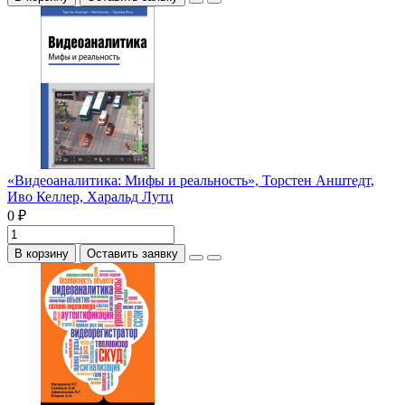
«Видеоаналитика: Мифы и реальность», Торстен Анштедт,
Иво Келлер, Харальд Лутц
0 ₽
В корзину
Оставить заявку