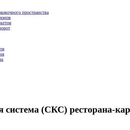
рковочного пространства
фонов
икетов
ворот
ем
ия
па
 система (СКС) ресторана-кар